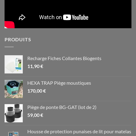
PRODUITS
Recharge Fiches Collantes Biogents
11,90
€
HEXA TRAP Piège moustiques
170,00
€
Piège de ponte BG-GAT (lot de 2)
59,00
€
Housse de protection punaises de lit pour matelas