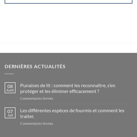
DERNIÈRES ACTUALITÉS
Punaises de lit : comment les reconnaître, s’en
08
Août
protéger et les éliminer efficacement ?
sur
Commentaires fermés
Punaises
de
Les différentes espèces de fourmis et comment les
07
lit
Juil
traiter.
:
sur
Commentaires fermés
comment
Les
les
différentes
reconnaître,